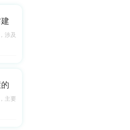
防建
，涉及
症的
，主要