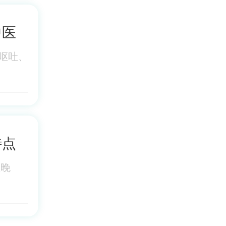
中医
呕吐、
特点
至晚