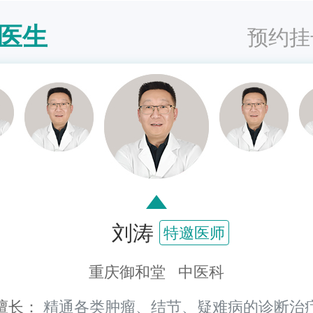
医生
预约挂
刘涛
特邀医师
重庆御和堂 中医科
擅长：
精通各类肿瘤、结节、疑难病的诊断治