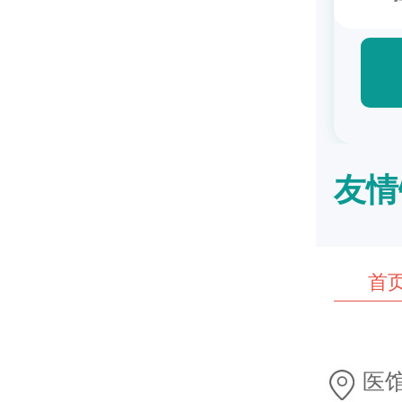
友情
首
医