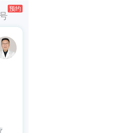
预约
号
疗