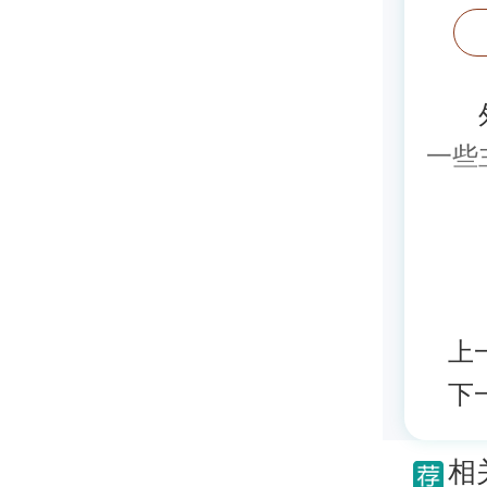
外阴
一些
上
下
相