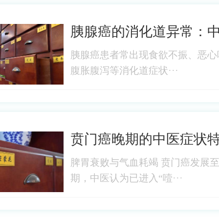
胰腺癌的消化道异常：
胰腺癌患者常出现食欲不振、恶心
腹胀腹泻等消化道症状···
贲门癌晚期的中医症状
脾胃衰败与气血耗竭 贲门癌发展
期，中医认为已进入“噎···