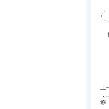
预防
上
下
癌