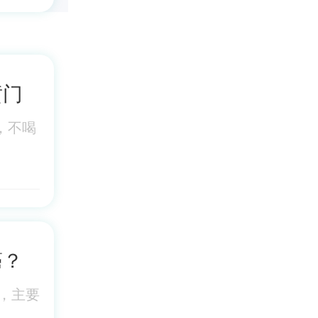
贲门
，不喝
癌？
，主要