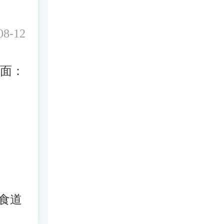
8-12
面：
食道