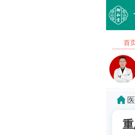
首
医
重