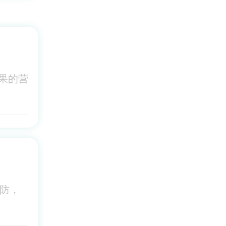
？
果的营
预防，