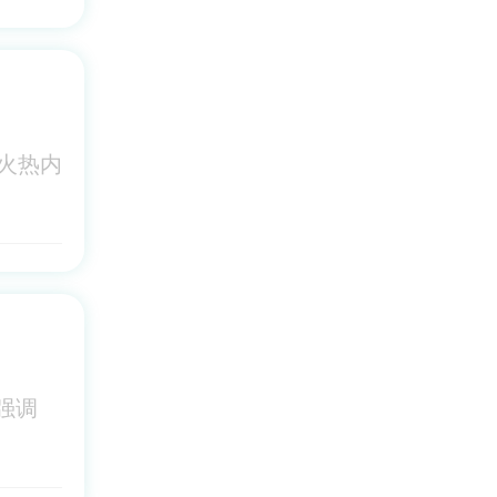
？
火热内
强调