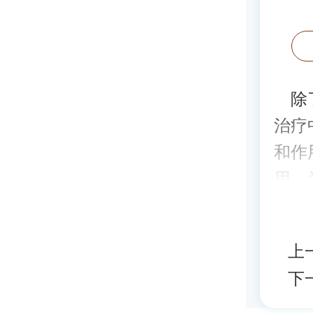
除了
治疗
和作
用，
上
下