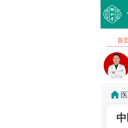
首
医
中