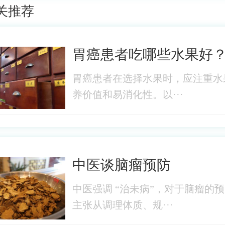
关推荐
胃癌患者吃哪些水果好
胃癌患者在选择水果时，应注重水
养价值和易消化性。以···
中医谈脑瘤预防
中医强调 “治未病”，对于脑瘤的
主张从调理体质、规···