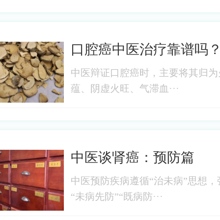
口腔癌中医治疗靠谱吗
中医辩证口腔癌时，主要将其归为
蕴、阴虚火旺、气滞血···
中医谈肾癌：预防篇
中医预防疾病遵循“治未病”思想，
“未病先防”“既病防···