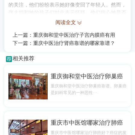
的关注，他们纷纷表示她好像变回了年轻人。然而，
张大妈和她的孩子们对此表示怀疑，他们担心她是否
患上了某种奇怪的疾病。这是因为今年已经56岁的张
阅读全文
大妈已经闭经了3年多，经期也停止了半年之久，而
上一篇：
重庆御和堂中医治疗子宫内膜癌有用
且每个月的时间也非常准确。
下一篇：
重庆中医治疗肾癌靠谱的哪家靠谱？
相关推荐
重庆御和堂中医治疗卵巢癌
重庆御和堂中医治疗卵巢癌靠谱。卵巢癌
是妇科常见的一种恶性···
重庆市中医馆哪家治疗肺癌
重庆市中医馆哪家治疗肺癌好？癌症的发