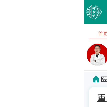
首
医
重