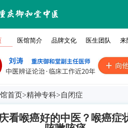
页
医馆简介
品牌文化
医生团队
来
馆首页
>
精神专科
>
自闭症
庆看喉癌好的中医？喉癌症