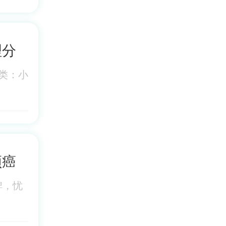
理分
类：小
颈癌
脾，忧