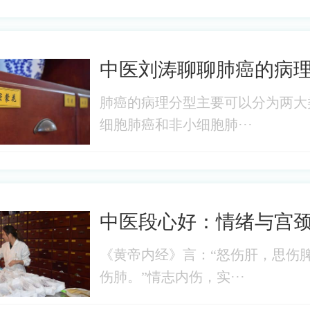
中医刘涛聊聊肺癌的病
肺癌的病理分型主要可以分为两大
细胞肺癌和非小细胞肺···
中医段心好：情绪与宫
《黄帝内经》言：“怒伤肝，思伤
伤肺。”情志内伤，实···