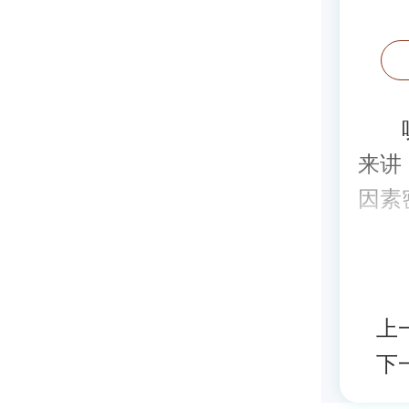
咳嗽
来讲
因素
上
下