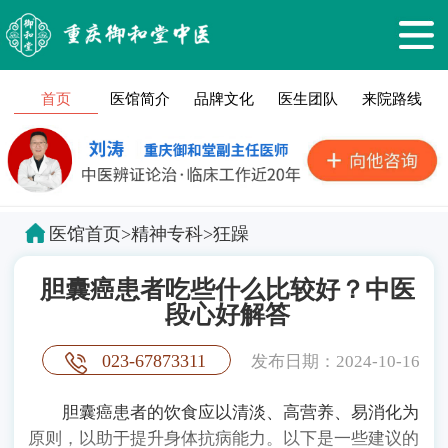
首页
医馆简介
品牌文化
医生团队
来院路线
医馆首页
>
精神专科
>
狂躁
胆囊癌患者吃些什么比较好？中医
段心好解答
023-67873311
发布日期：2024-10-16
胆囊癌患者的饮食应以清淡、高营养、易消化为
原则，以助于提升身体抗病能力。以下是一些建议的