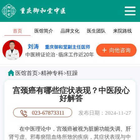
首页
医馆简介
品牌文化
医生团队
来院路线
医馆首页
>
精神专科
>
狂躁
宫颈癌有哪些症状表现？中医段心
好解答
023-67873311
发布日期：2024-11-27
在中医理论中，宫颈癌被视为脏腑功能失调、肝
肾亏虚、邪毒瘀阻血络所致的疾病，其症状表现与中