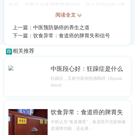
作息、适度运动来调节脏腑功能，如八段锦中的 “调
理脾胃须单举”“双手攀足固肾腰” 等动作，能增强脾
阅读全文
肾运化功能。
上一篇：
中医预防肠癌的养生之道
下一篇：
饮食异常：食道癌的脾胃失和信号
相关推荐
中医段心好：狂躁症是什么
狂躁症，又称为双相情感障碍（Bipolar
disord···
饮食异常：食道癌的脾胃失
中医认为“食道属胃”，食道癌不仅影响食
道通降功能，还会累···