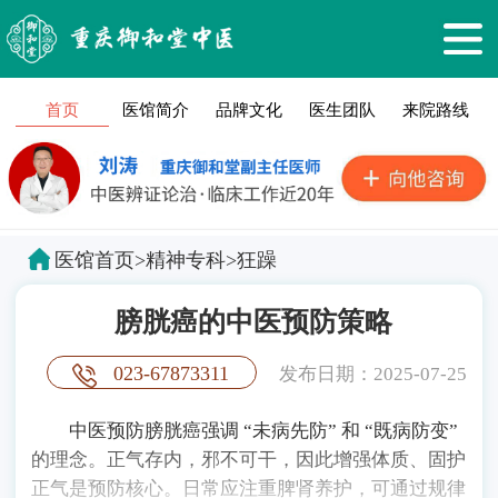
首页
医馆简介
品牌文化
医生团队
来院路线
医馆首页
>
精神专科
>
狂躁
膀胱癌的中医预防策略
023-67873311
发布日期：2025-07-25
中医预防膀胱癌强调 “未病先防” 和 “既病防变”
的理念。正气存内，邪不可干，因此增强体质、固护
正气是预防核心。日常应注重脾肾养护，可通过规律